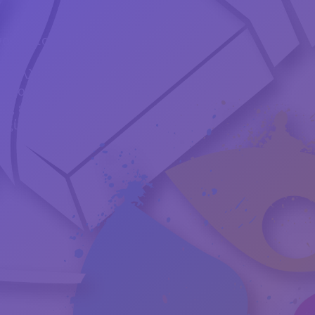
νο και το τραπέζι των
εταλλικές και ξύλινες
άλλο χεριάζετε για να
σας επιλογής
δεξίωσης