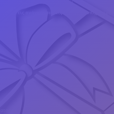
 ξύλο, plexiglass και άλλα υλικά).
γα με τις ανάγκες σας τις πιο κάτω υπηρεσίες:
ετσέτες
ματος