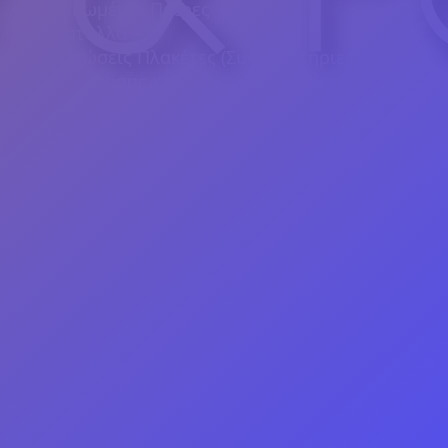
Εκτυπωμένες Πέτρες
Κρύσταλλά
Εκτυπώσεις Πλακέτες (Συγχαρητήριες,
Αποφοίτησης κτλ.)
Παζλ
Θήκες για κινητά τηλέφωνα
Στυλό
Χριστουγεννιάτικα στολίδια (κομμένα ή και
χαραγμένα στο laser ή υπάρχοντα στολίδια με
δική σας εκτύπωση)
Τσάντες
Τσαντάκια μέσης
Θήκες για γυαλιά
Ετικέτες ονόματος
Κασετίνες
Μαξιλάρια
Πορτοφόλια
Αναπτήρες