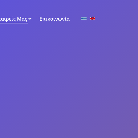
Επιλέξτε τη γλώσσα 
ταιρείς Μας
Επικοινωνία
d gifts by MCM
ων των ειδών όπως των γάμων, βαφτίσεων,
 ανάγκες για να βγει το αποτέλεσμά που έχετε
υ. Η
Glamour Events Unique and Personalized
αιδικών δώρων και δώρων για διάφορα πάρτι