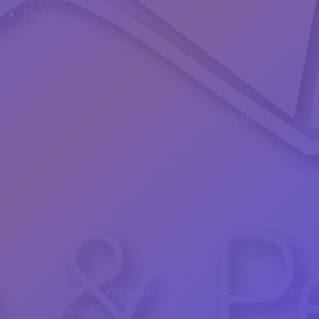
Παλτά
Φούτερ
Ποτήρια
Ποτήρια Μπύρας
Μεταλλικά ποτήρια
Πλαστικά ποτήρια
Μαγικά Ποτήρια (Αλλαγή χρώματος με τη
θερμότητα του ροφήματος)
Θέρμοι
Μπουκάλια
Βεντάλιες
Μπρελόκ
Μαγνήτες
Τάπερ
Μολυβοθήκες
Κασετίνες με Χρωματιστά μολύβια (ξύλινες και
προχυμένες)