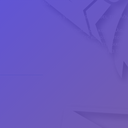
Αναμνηστικά Δώρα
Μπομπονιέρες
Εκτυπώσεις στο θέμα για την χαιρετίσει, το πλά
γλυκών
Στολισμός με υφάσματα, λουλούδια και φύλλα, μ
κατασκευές, κηροπήγια, κορνίζες και οτιδήποτε 
ολοκληρωθεί το θέμα του στολισμού της δικής 
Παρουσίαση στολισμού πριν από την μέρα της 
Εταιρικά διαφημιστικά δώρα
Φανέλες
Φούτερ
Φωσφορούχα γιλέκα
Ποτήρια
Θέρμοι
Μπουκάλια