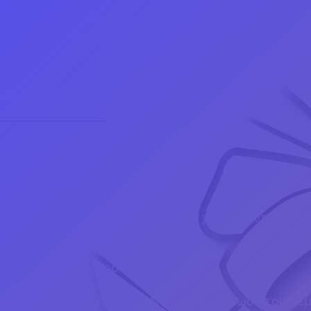
(προσκλήσεις για όλων των ειδών τα πάρτη κ.α.). (από
Τα Πακέτα Δεξιώσεων μπορεί να περιέχουν ανάλο
Διακοσμήσεις
Σχεδιαστικά
Προσκλητήρια
Ευχαριστήριες Κάρτες
Σουπλά
Μανίκι για μαχαιροπήρουνα / χαρτομάντιλα / π
Στολισμός τραπεζίου
Στολισμός εισόδου
Στολισμός χώρου χαιρετίσματος
Πλάνο θέσεων
Τραπέζι με γλυκά και Νερά με εκτύπωση του θέ