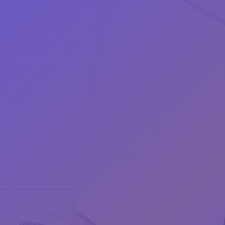
Μπρελόκ
Μαγνήτες
Εκτυπώσεις Πλακέτες (Συγχαρητήριες, Αποφοίτησ
Τσάντες
Τσαντάκια μέσης
Ετικέτες ονόματος
Αναπτήρες
Στυλό
Ρίγες
Ημερολόγια
Τασάκια
Φανέλες
Γραβάτες