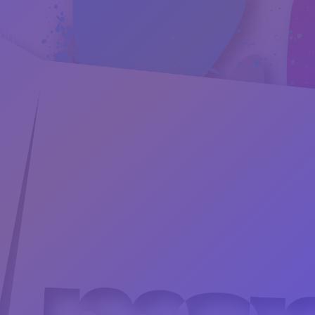
ης κτλ.)
Προσωποποιημένα δώρα