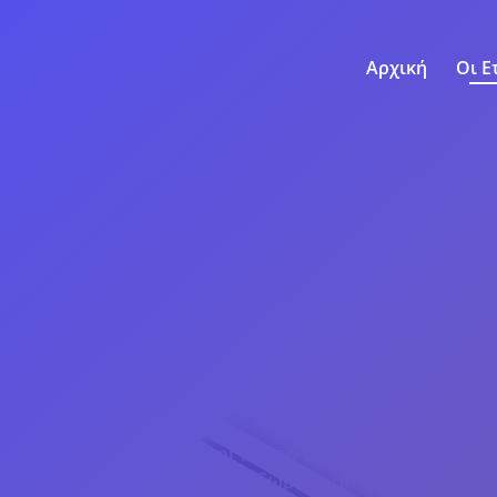
Αρχική
Οι Ε
s Unique and Personalize
 by MCM
ασχολείται με τη δημιουργία δεξιώσεων όλ
ακέτα προσαρμοσμένα στις δικές σας απαιτήσεις και
ας μέρα.
 των προσκλήσεων μέχρι και το στολισμό του χώρο
 προσωπικών χειροποίητων δώρων, μπομπονιερών, π