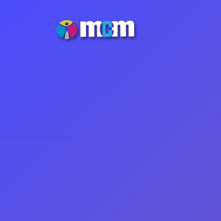
Glamour Event
H
Glamour Events Unique and Personalized gifts
γενεθλίων, εταιρικών πάρτι κ.α. Με ολοκληρωμένα π
οραματιστεί για αυτή την μοναδική και ξεχωριστή σ
Αναλαμβάνει με μεγάλη επιτυχία από την εκτύπωση
gifts by MCM
ασχολείται επίσης με την κατασκευή