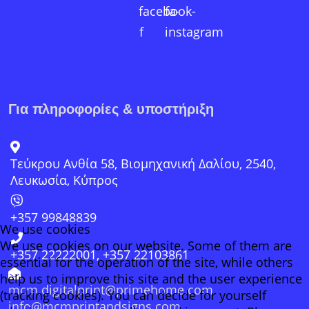
facebook-
fa-
f
instagram
Για πληροφορίες & υποστήριξη
Τεύκρου Ανθία 58, Βιομηχανική Δαλίου, 2540,
Λευκωσία, Κύπρος
+357 99848839
We use cookies
We use cookies on our website. Some of them are
+357 22222001, +357 22103861
essential for the operation of the site, while others
help us to improve this site and the user experience
mcm.digitalprint@primehome.com
(tracking cookies). You can decide for yourself
info@mcmprintandsigns.com