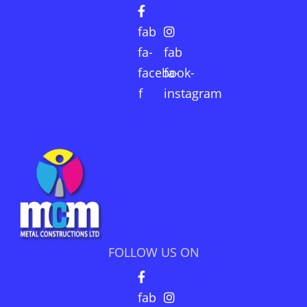
fab
fa-
fab
facebook-
fa-
f
instagram
FOLLOW US ON
fab