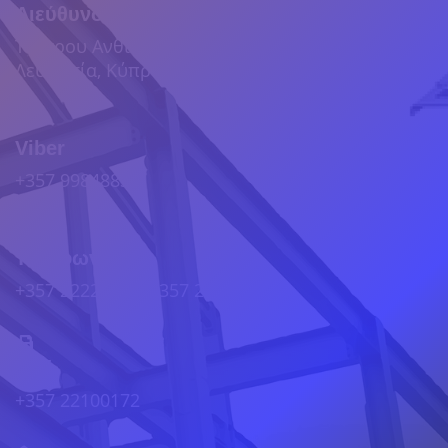
Διεύθυνση
Τεύκρου Ανθία 58, Βιομηχανική Δαλίου, 2540,
Λευκωσία, Κύπρος
Viber
+357 99848839
Τηλέφωνα
+357 22222001, +357 22103861
Φάξ
+357 22100172