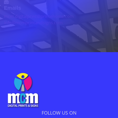
Emails
mcm.digitalprint@primehome.com
info@mcmprintandsigns.com
FOLLOW US ON