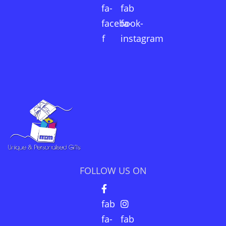
fa-
fab
facebook-
fa-
f
instagram
FOLLOW US ON
fab
fa-
fab