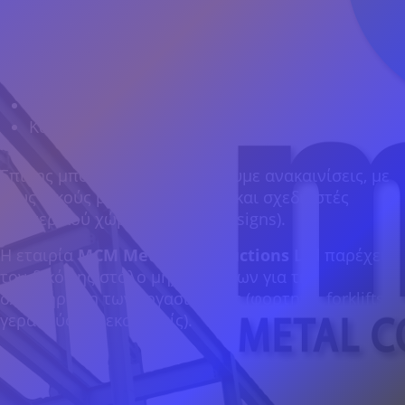
Αποθήκες
Λυόμενα σπίτια
Σκέπαστρων
Γιγαντοεπιγραφές (για αυτοκινητόδρομο)
Κατασκευές για σκοπούς στολισμού
Επίσης μπορούμε να αναλάβουμε ανακαινίσεις, με
τους δικούς μας αρχιτέκτονες και σχεδιαστές
εσωτερικού χώρου (Interior Designs).
Η εταιρία
MCM
Metal
Constructions
Ltd
παρέχει
τον δικό της στόλο μηχανημάτων για την
ολοκλήρωση των εργασιών της (φορτηγά, forklifts,
γερανούς και εκσκαφείς).