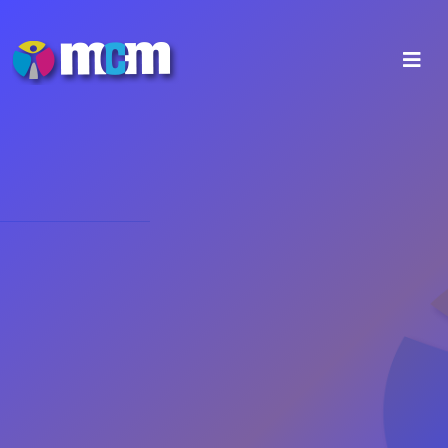
MCM Metal
Constructions Ltd
Η εταιρεία
MCM Metal Constructions Ltd
δραστηριοποιείτε και στον τομέα των Μεταλλικών
κατασκευών διάφορων διαστάσεων. Οι πιο συχνές
παραγγελίες από τους πελάτες μας είναι η
δημιουργία και κατασκευή:
Μεταλλικών κτιρίων
Περιφράξεις